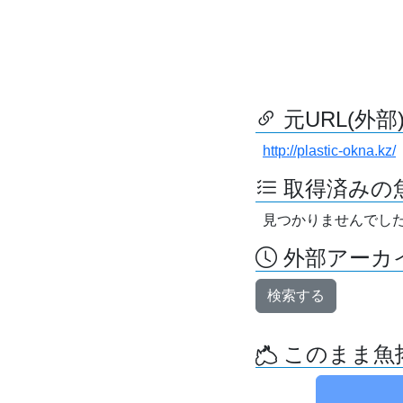
元URL(外部
http://plastic-okna.kz/
取得済みの
見つかりませんでし
外部アーカイ
検索する
このまま魚