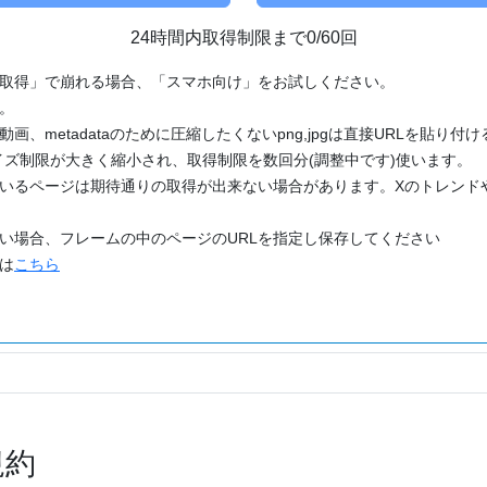
24時間内取得制限まで0/60回
「取得」で崩れる場合、「スマホ向け」をお試しください。
す。
動画、metadataのために圧縮したくないpng,jpgは直接URLを貼り
ズ制限が大きく縮小され、取得制限を数回分(調整中です)使います。
ているページは期待通りの取得が出来ない場合があります。Xのトレンド
たい場合、フレームの中のページのURLを指定し保存してください
どは
こちら
規約