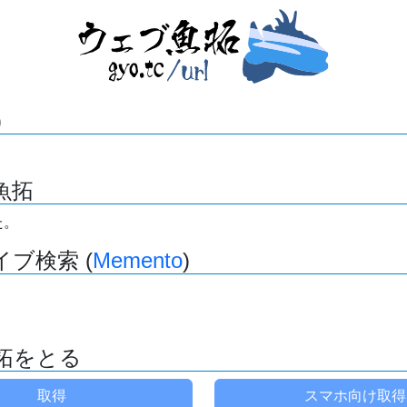
)
魚拓
た。
ブ検索 (
Memento
)
拓をとる