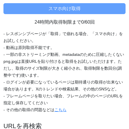
24時間内取得制限まで0/60回
- レスポンシブページが「取得」で崩れる場合、「スマホ向け」を
お試しください。
- 動画は原則取得不能です。
- 一部の非ストリーミング動画、metadataのために圧縮したくない
png,jpgは直接URLを貼り付けると取得をお試しいただけます。た
だし、取得のサイズ制限が大きく縮小され、取得制限を数回分(調
整中です)使います。
- ログインが必要になっているページは期待通りの取得が出来ない
場合があります。Xのトレンドや検索結果、その他のSNSなど。
- フレームページを取りたい場合、フレームの中のページのURLを
指定し保存してください
- その他の取得の問題などは
こちら
URLを再検索