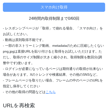
24時間内取得制限まで0/60回
- レスポンシブページが「取得」で崩れる場合、「スマホ向け」を
お試しください。
- 動画は原則取得不能です。
- 一部の非ストリーミング動画、metadataのために圧縮したくない
png,jpgは直接URLを貼り付けると取得をお試しいただけます。た
だし、取得のサイズ制限が大きく縮小され、取得制限を数回分(調
整中です)使います。
- ログインが必要になっているページは期待通りの取得が出来ない
場合があります。Xのトレンドや検索結果、その他のSNSなど。
- フレームページを取りたい場合、フレームの中のページのURLを
指定し保存してください
- その他の取得の問題などは
こちら
URLを再検索