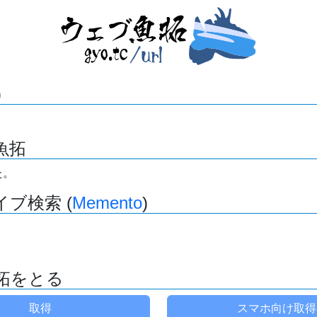
)
魚拓
た。
ブ検索 (
Memento
)
拓をとる