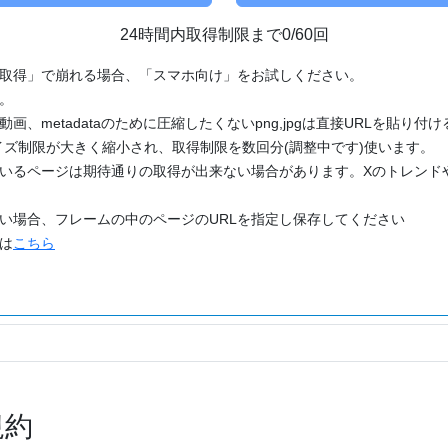
24時間内取得制限まで0/60回
「取得」で崩れる場合、「スマホ向け」をお試しください。
す。
動画、metadataのために圧縮したくないpng,jpgは直接URLを貼り
ズ制限が大きく縮小され、取得制限を数回分(調整中です)使います。
ているページは期待通りの取得が出来ない場合があります。Xのトレンド
たい場合、フレームの中のページのURLを指定し保存してください
どは
こちら
規約