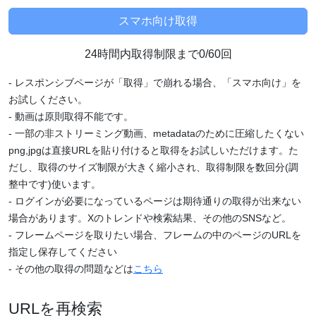
24時間内取得制限まで0/60回
- レスポンシブページが「取得」で崩れる場合、「スマホ向け」を
お試しください。
- 動画は原則取得不能です。
- 一部の非ストリーミング動画、metadataのために圧縮したくない
png,jpgは直接URLを貼り付けると取得をお試しいただけます。た
だし、取得のサイズ制限が大きく縮小され、取得制限を数回分(調
整中です)使います。
- ログインが必要になっているページは期待通りの取得が出来ない
場合があります。Xのトレンドや検索結果、その他のSNSなど。
- フレームページを取りたい場合、フレームの中のページのURLを
指定し保存してください
- その他の取得の問題などは
こちら
URLを再検索