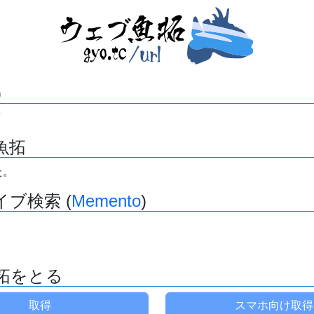
)
魚拓
た。
ブ検索 (
Memento
)
拓をとる