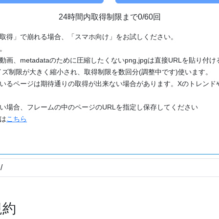
24時間内取得制限まで0/60回
「取得」で崩れる場合、「スマホ向け」をお試しください。
す。
動画、metadataのために圧縮したくないpng,jpgは直接URLを貼り
ズ制限が大きく縮小され、取得制限を数回分(調整中です)使います。
ているページは期待通りの取得が出来ない場合があります。Xのトレンド
たい場合、フレームの中のページのURLを指定し保存してください
どは
こちら
規約