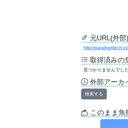
元URL(外部
http://paradigmtech.in/
取得済みの
見つかりませんでし
外部アーカイ
検索する
このまま魚