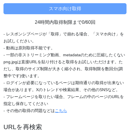
24時間内取得制限まで0/60回
- レスポンシブページが「取得」で崩れる場合、「スマホ向け」を
お試しください。
- 動画は原則取得不能です。
- 一部の非ストリーミング動画、metadataのために圧縮したくない
png,jpgは直接URLを貼り付けると取得をお試しいただけます。た
だし、取得のサイズ制限が大きく縮小され、取得制限を数回分(調
整中です)使います。
- ログインが必要になっているページは期待通りの取得が出来ない
場合があります。Xのトレンドや検索結果、その他のSNSなど。
- フレームページを取りたい場合、フレームの中のページのURLを
指定し保存してください
- その他の取得の問題などは
こちら
URLを再検索