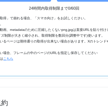
24時間内取得制限まで0/60回
「取得」で崩れる場合、「スマホ向け」をお試しください。
す。
動画、metadataのために圧縮したくないpng,jpgは直接URLを貼り
ズ制限が大きく縮小され、取得制限を数回分(調整中です)使います。
ているページは期待通りの取得が出来ない場合があります。Xのトレンド
たい場合、フレームの中のページのURLを指定し保存してください
どは
こちら
規約