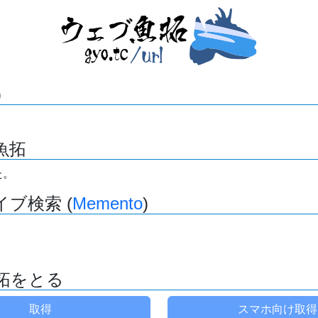
)
魚拓
た。
ブ検索 (
Memento
)
拓をとる