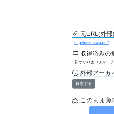
元URL(外部
http://oszustwo.net/
取得済みの
見つかりませんでし
外部アーカイ
検索する
このまま魚