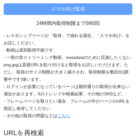
24時間内取得制限まで0/60回
- レスポンシブページが「取得」で崩れる場合、「スマホ向け」を
お試しください。
- 動画は原則取得不能です。
- 一部の非ストリーミング動画、metadataのために圧縮したくない
png,jpgは直接URLを貼り付けると取得をお試しいただけます。た
だし、取得のサイズ制限が大きく縮小され、取得制限を数回分(調
整中です)使います。
- ログインが必要になっているページは期待通りの取得が出来ない
場合があります。Xのトレンドや検索結果、その他のSNSなど。
- フレームページを取りたい場合、フレームの中のページのURLを
指定し保存してください
- その他の取得の問題などは
こちら
URLを再検索