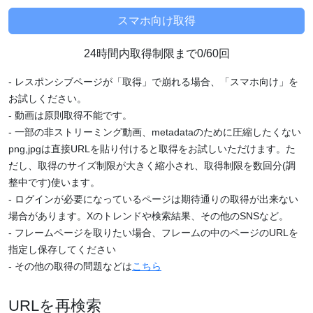
24時間内取得制限まで0/60回
- レスポンシブページが「取得」で崩れる場合、「スマホ向け」を
お試しください。
- 動画は原則取得不能です。
- 一部の非ストリーミング動画、metadataのために圧縮したくない
png,jpgは直接URLを貼り付けると取得をお試しいただけます。た
だし、取得のサイズ制限が大きく縮小され、取得制限を数回分(調
整中です)使います。
- ログインが必要になっているページは期待通りの取得が出来ない
場合があります。Xのトレンドや検索結果、その他のSNSなど。
- フレームページを取りたい場合、フレームの中のページのURLを
指定し保存してください
- その他の取得の問題などは
こちら
URLを再検索