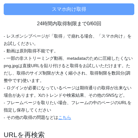
24時間内取得制限まで0/60回
- レスポンシブページが「取得」で崩れる場合、「スマホ向け」を
お試しください。
- 動画は原則取得不能です。
- 一部の非ストリーミング動画、metadataのために圧縮したくない
png,jpgは直接URLを貼り付けると取得をお試しいただけます。た
だし、取得のサイズ制限が大きく縮小され、取得制限を数回分(調
整中です)使います。
- ログインが必要になっているページは期待通りの取得が出来ない
場合があります。Xのトレンドや検索結果、その他のSNSなど。
- フレームページを取りたい場合、フレームの中のページのURLを
指定し保存してください
- その他の取得の問題などは
こちら
URLを再検索