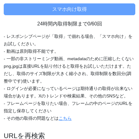
24時間内取得制限まで0/60回
- レスポンシブページが「取得」で崩れる場合、「スマホ向け」を
お試しください。
- 動画は原則取得不能です。
- 一部の非ストリーミング動画、metadataのために圧縮したくない
png,jpgは直接URLを貼り付けると取得をお試しいただけます。た
だし、取得のサイズ制限が大きく縮小され、取得制限を数回分(調
整中です)使います。
- ログインが必要になっているページは期待通りの取得が出来ない
場合があります。Xのトレンドや検索結果、その他のSNSなど。
- フレームページを取りたい場合、フレームの中のページのURLを
指定し保存してください
- その他の取得の問題などは
こちら
URLを再検索