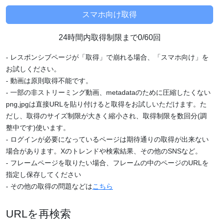
24時間内取得制限まで0/60回
- レスポンシブページが「取得」で崩れる場合、「スマホ向け」を
お試しください。
- 動画は原則取得不能です。
- 一部の非ストリーミング動画、metadataのために圧縮したくない
png,jpgは直接URLを貼り付けると取得をお試しいただけます。た
だし、取得のサイズ制限が大きく縮小され、取得制限を数回分(調
整中です)使います。
- ログインが必要になっているページは期待通りの取得が出来ない
場合があります。Xのトレンドや検索結果、その他のSNSなど。
- フレームページを取りたい場合、フレームの中のページのURLを
指定し保存してください
- その他の取得の問題などは
こちら
URLを再検索