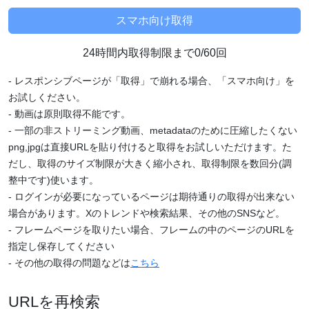
24時間内取得制限まで0/60回
- レスポンシブページが「取得」で崩れる場合、「スマホ向け」を
お試しください。
- 動画は原則取得不能です。
- 一部の非ストリーミング動画、metadataのために圧縮したくない
png,jpgは直接URLを貼り付けると取得をお試しいただけます。た
だし、取得のサイズ制限が大きく縮小され、取得制限を数回分(調
整中です)使います。
- ログインが必要になっているページは期待通りの取得が出来ない
場合があります。Xのトレンドや検索結果、その他のSNSなど。
- フレームページを取りたい場合、フレームの中のページのURLを
指定し保存してください
- その他の取得の問題などは
こちら
URLを再検索