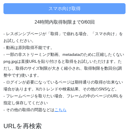
24時間内取得制限まで0/60回
- レスポンシブページが「取得」で崩れる場合、「スマホ向け」を
お試しください。
- 動画は原則取得不能です。
- 一部の非ストリーミング動画、metadataのために圧縮したくない
png,jpgは直接URLを貼り付けると取得をお試しいただけます。た
だし、取得のサイズ制限が大きく縮小され、取得制限を数回分(調
整中です)使います。
- ログインが必要になっているページは期待通りの取得が出来ない
場合があります。Xのトレンドや検索結果、その他のSNSなど。
- フレームページを取りたい場合、フレームの中のページのURLを
指定し保存してください
- その他の取得の問題などは
こちら
URLを再検索