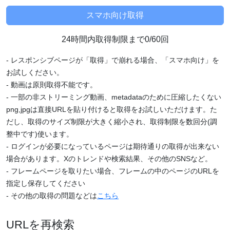
24時間内取得制限まで0/60回
- レスポンシブページが「取得」で崩れる場合、「スマホ向け」を
お試しください。
- 動画は原則取得不能です。
- 一部の非ストリーミング動画、metadataのために圧縮したくない
png,jpgは直接URLを貼り付けると取得をお試しいただけます。た
だし、取得のサイズ制限が大きく縮小され、取得制限を数回分(調
整中です)使います。
- ログインが必要になっているページは期待通りの取得が出来ない
場合があります。Xのトレンドや検索結果、その他のSNSなど。
- フレームページを取りたい場合、フレームの中のページのURLを
指定し保存してください
- その他の取得の問題などは
こちら
URLを再検索