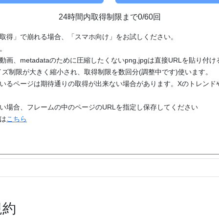
24時間内取得制限まで0/60回
「取得」で崩れる場合、「スマホ向け」をお試しください。
す。
動画、metadataのために圧縮したくないpng,jpgは直接URLを貼り
ズ制限が大きく縮小され、取得制限を数回分(調整中です)使います。
ているページは期待通りの取得が出来ない場合があります。Xのトレンド
たい場合、フレームの中のページのURLを指定し保存してください
どは
こちら
規約