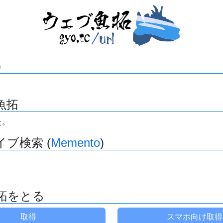
)
魚拓
た。
ブ検索 (
Memento
)
拓をとる