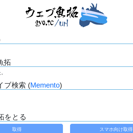
)
魚拓
た。
ブ検索 (
Memento
)
拓をとる