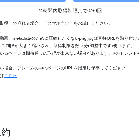
24時間内取得制限まで0/60回
「取得」で崩れる場合、「スマホ向け」をお試しください。
す。
動画、metadataのために圧縮したくないpng,jpgは直接URLを貼り
ズ制限が大きく縮小され、取得制限を数回分(調整中です)使います。
ているページは期待通りの取得が出来ない場合があります。Xのトレンド
たい場合、フレームの中のページのURLを指定し保存してください
どは
こちら
規約