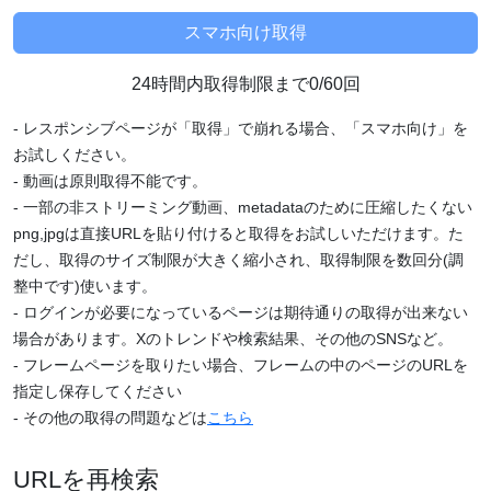
24時間内取得制限まで0/60回
- レスポンシブページが「取得」で崩れる場合、「スマホ向け」を
お試しください。
- 動画は原則取得不能です。
- 一部の非ストリーミング動画、metadataのために圧縮したくない
png,jpgは直接URLを貼り付けると取得をお試しいただけます。た
だし、取得のサイズ制限が大きく縮小され、取得制限を数回分(調
整中です)使います。
- ログインが必要になっているページは期待通りの取得が出来ない
場合があります。Xのトレンドや検索結果、その他のSNSなど。
- フレームページを取りたい場合、フレームの中のページのURLを
指定し保存してください
- その他の取得の問題などは
こちら
URLを再検索