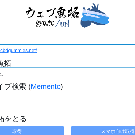
)
nscbdgummies.net/
魚拓
た。
ブ検索 (
Memento
)
拓をとる