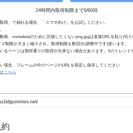
24時間内取得制限まで0/60回
「取得」で崩れる場合、「スマホ向け」をお試しください。
す。
動画、metadataのために圧縮したくないpng,jpgは直接URLを貼り
ズ制限が大きく縮小され、取得制限を数回分(調整中です)使います。
ているページは期待通りの取得が出来ない場合があります。Xのトレンド
たい場合、フレームの中のページのURLを指定し保存してください
どは
こちら
規約