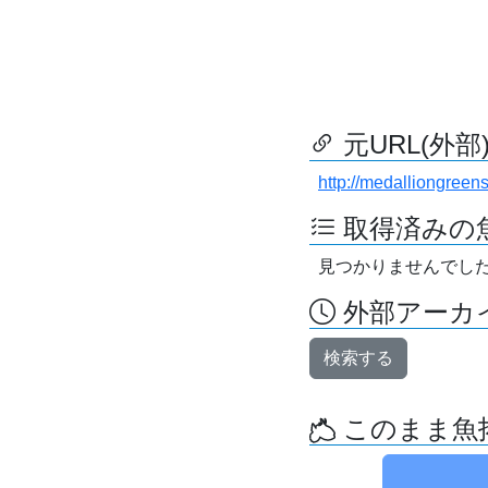
元URL(外部
http://medalliongree
取得済みの
見つかりませんでし
外部アーカイ
検索する
このまま魚