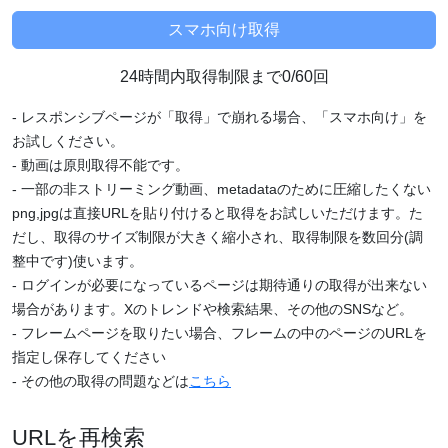
24時間内取得制限まで0/60回
- レスポンシブページが「取得」で崩れる場合、「スマホ向け」を
お試しください。
- 動画は原則取得不能です。
- 一部の非ストリーミング動画、metadataのために圧縮したくない
png,jpgは直接URLを貼り付けると取得をお試しいただけます。た
だし、取得のサイズ制限が大きく縮小され、取得制限を数回分(調
整中です)使います。
- ログインが必要になっているページは期待通りの取得が出来ない
場合があります。Xのトレンドや検索結果、その他のSNSなど。
- フレームページを取りたい場合、フレームの中のページのURLを
指定し保存してください
- その他の取得の問題などは
こちら
URLを再検索