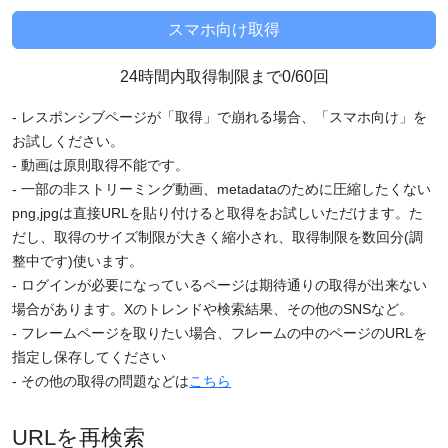
24時間内取得制限まで0/60回
- レスポンシブページが「取得」で崩れる場合、「スマホ向け」を
お試しください。
- 動画は原則取得不能です。
- 一部の非ストリーミング動画、metadataのために圧縮したくない
png,jpgは直接URLを貼り付けると取得をお試しいただけます。た
だし、取得のサイズ制限が大きく縮小され、取得制限を数回分(調
整中です)使います。
- ログインが必要になっているページは期待通りの取得が出来ない
場合があります。Xのトレンドや検索結果、その他のSNSなど。
- フレームページを取りたい場合、フレームの中のページのURLを
指定し保存してください
- その他の取得の問題などは
こちら
URLを再検索