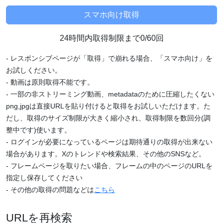
24時間内取得制限まで0/60回
- レスポンシブページが「取得」で崩れる場合、「スマホ向け」を
お試しください。
- 動画は原則取得不能です。
- 一部の非ストリーミング動画、metadataのために圧縮したくない
png,jpgは直接URLを貼り付けると取得をお試しいただけます。た
だし、取得のサイズ制限が大きく縮小され、取得制限を数回分(調
整中です)使います。
- ログインが必要になっているページは期待通りの取得が出来ない
場合があります。Xのトレンドや検索結果、その他のSNSなど。
- フレームページを取りたい場合、フレームの中のページのURLを
指定し保存してください
- その他の取得の問題などは
こちら
URLを再検索