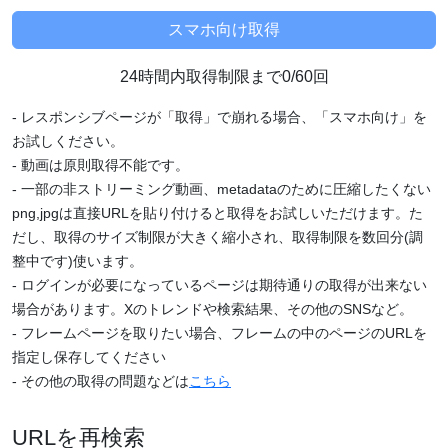
24時間内取得制限まで0/60回
- レスポンシブページが「取得」で崩れる場合、「スマホ向け」を
お試しください。
- 動画は原則取得不能です。
- 一部の非ストリーミング動画、metadataのために圧縮したくない
png,jpgは直接URLを貼り付けると取得をお試しいただけます。た
だし、取得のサイズ制限が大きく縮小され、取得制限を数回分(調
整中です)使います。
- ログインが必要になっているページは期待通りの取得が出来ない
場合があります。Xのトレンドや検索結果、その他のSNSなど。
- フレームページを取りたい場合、フレームの中のページのURLを
指定し保存してください
- その他の取得の問題などは
こちら
URLを再検索