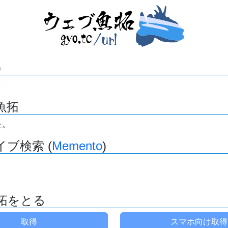
)
魚拓
た。
ブ検索 (
Memento
)
拓をとる