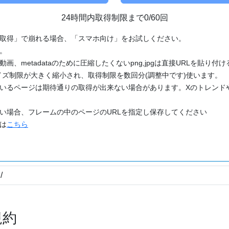
24時間内取得制限まで0/60回
「取得」で崩れる場合、「スマホ向け」をお試しください。
す。
動画、metadataのために圧縮したくないpng,jpgは直接URLを貼り
ズ制限が大きく縮小され、取得制限を数回分(調整中です)使います。
ているページは期待通りの取得が出来ない場合があります。Xのトレンド
たい場合、フレームの中のページのURLを指定し保存してください
どは
こちら
規約