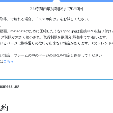
24時間内取得制限まで0/60回
「取得」で崩れる場合、「スマホ向け」をお試しください。
す。
動画、metadataのために圧縮したくないpng,jpgは直接URLを貼り
ズ制限が大きく縮小され、取得制限を数回分(調整中です)使います。
ているページは期待通りの取得が出来ない場合があります。Xのトレンド
たい場合、フレームの中のページのURLを指定し保存してください
どは
こちら
規約