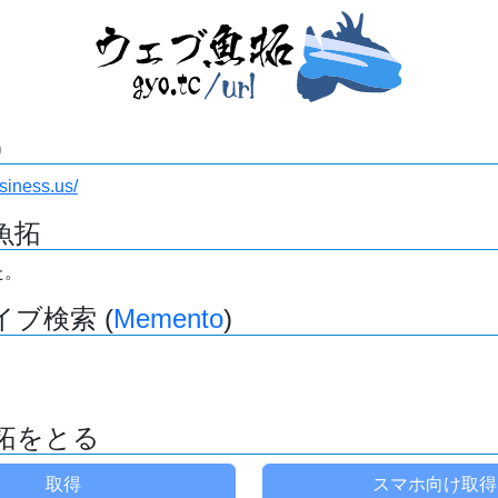
)
usiness.us/
魚拓
た。
ブ検索 (
Memento
)
拓をとる