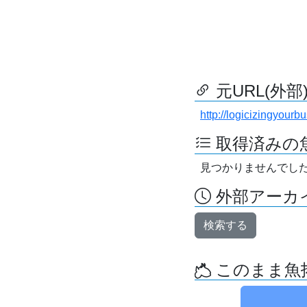
元URL(外部
http://logicizingyourb
取得済みの
見つかりませんでし
外部アーカイ
検索する
このまま魚