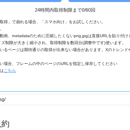
24時間内取得制限まで0/60回
「取得」で崩れる場合、「スマホ向け」をお試しください。
す。
動画、metadataのために圧縮したくないpng,jpgは直接URLを貼り
ズ制限が大きく縮小され、取得制限を数回分(調整中です)使います。
ているページは期待通りの取得が出来ない場合があります。Xのトレンド
たい場合、フレームの中のページのURLを指定し保存してください
どは
こちら
規約