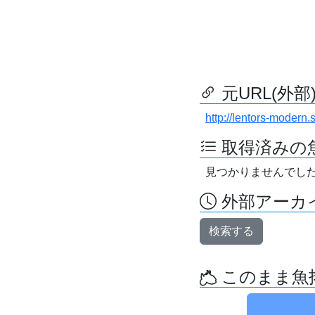
元URL(外部
http://lentors-modern.
取得済みの
見つかりませんでし
外部アーカイ
検索する
このまま魚