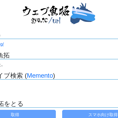
)
sg/
魚拓
た。
ブ検索 (
Memento
)
拓をとる