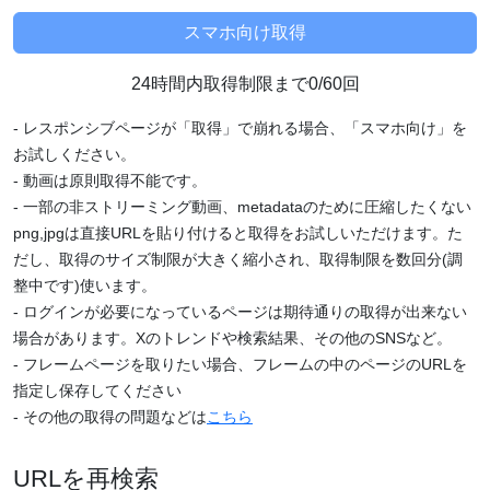
24時間内取得制限まで0/60回
- レスポンシブページが「取得」で崩れる場合、「スマホ向け」を
お試しください。
- 動画は原則取得不能です。
- 一部の非ストリーミング動画、metadataのために圧縮したくない
png,jpgは直接URLを貼り付けると取得をお試しいただけます。た
だし、取得のサイズ制限が大きく縮小され、取得制限を数回分(調
整中です)使います。
- ログインが必要になっているページは期待通りの取得が出来ない
場合があります。Xのトレンドや検索結果、その他のSNSなど。
- フレームページを取りたい場合、フレームの中のページのURLを
指定し保存してください
- その他の取得の問題などは
こちら
URLを再検索