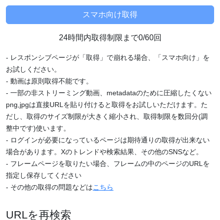
24時間内取得制限まで0/60回
- レスポンシブページが「取得」で崩れる場合、「スマホ向け」を
お試しください。
- 動画は原則取得不能です。
- 一部の非ストリーミング動画、metadataのために圧縮したくない
png,jpgは直接URLを貼り付けると取得をお試しいただけます。た
だし、取得のサイズ制限が大きく縮小され、取得制限を数回分(調
整中です)使います。
- ログインが必要になっているページは期待通りの取得が出来ない
場合があります。Xのトレンドや検索結果、その他のSNSなど。
- フレームページを取りたい場合、フレームの中のページのURLを
指定し保存してください
- その他の取得の問題などは
こちら
URLを再検索