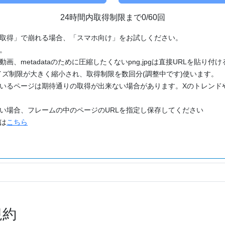
24時間内取得制限まで0/60回
「取得」で崩れる場合、「スマホ向け」をお試しください。
す。
動画、metadataのために圧縮したくないpng,jpgは直接URLを貼り
ズ制限が大きく縮小され、取得制限を数回分(調整中です)使います。
ているページは期待通りの取得が出来ない場合があります。Xのトレンド
たい場合、フレームの中のページのURLを指定し保存してください
どは
こちら
規約