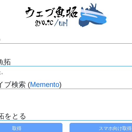
)
魚拓
た。
ブ検索 (
Memento
)
拓をとる