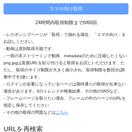
24時間内取得制限まで0/60回
- レスポンシブページが「取得」で崩れる場合、「スマホ向け」を
お試しください。
- 動画は原則取得不能です。
- 一部の非ストリーミング動画、metadataのために圧縮したくない
png,jpgは直接URLを貼り付けると取得をお試しいただけます。た
だし、取得のサイズ制限が大きく縮小され、取得制限を数回分(調
整中です)使います。
- ログインが必要になっているページは期待通りの取得が出来ない
場合があります。Xのトレンドや検索結果、その他のSNSなど。
- フレームページを取りたい場合、フレームの中のページのURLを
指定し保存してください
- その他の取得の問題などは
こちら
URLを再検索