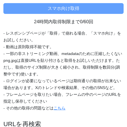
24時間内取得制限まで0/60回
- レスポンシブページが「取得」で崩れる場合、「スマホ向け」を
お試しください。
- 動画は原則取得不能です。
- 一部の非ストリーミング動画、metadataのために圧縮したくない
png,jpgは直接URLを貼り付けると取得をお試しいただけます。た
だし、取得のサイズ制限が大きく縮小され、取得制限を数回分(調
整中です)使います。
- ログインが必要になっているページは期待通りの取得が出来ない
場合があります。Xのトレンドや検索結果、その他のSNSなど。
- フレームページを取りたい場合、フレームの中のページのURLを
指定し保存してください
- その他の取得の問題などは
こちら
URLを再検索