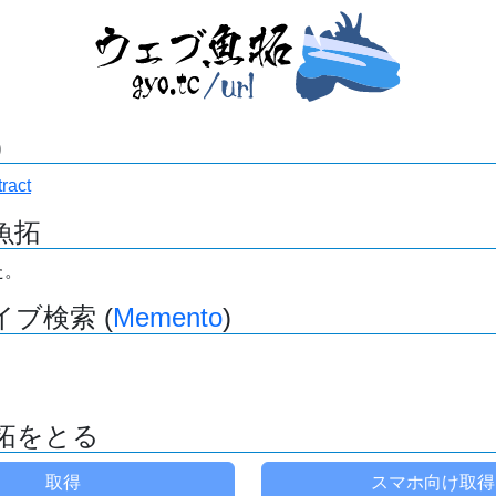
)
tract
魚拓
た。
ブ検索 (
Memento
)
拓をとる