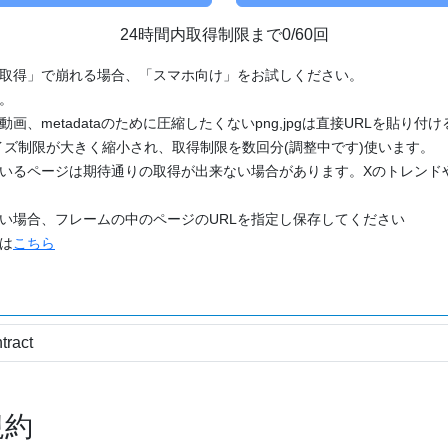
24時間内取得制限まで0/60回
「取得」で崩れる場合、「スマホ向け」をお試しください。
す。
動画、metadataのために圧縮したくないpng,jpgは直接URLを貼り
ズ制限が大きく縮小され、取得制限を数回分(調整中です)使います。
ているページは期待通りの取得が出来ない場合があります。Xのトレンド
たい場合、フレームの中のページのURLを指定し保存してください
どは
こちら
規約