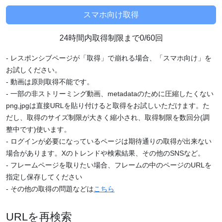
24時間内取得制限まで0/60回
- レスポンシブページが「取得」で崩れる場合、「スマホ向け」を
お試しください。
- 動画は原則取得不能です。
- 一部の非ストリーミング動画、metadataのために圧縮したくない
png,jpgは直接URLを貼り付けると取得をお試しいただけます。た
だし、取得のサイズ制限が大きく縮小され、取得制限を数回分(調
整中です)使います。
- ログインが必要になっているページは期待通りの取得が出来ない
場合があります。Xのトレンドや検索結果、その他のSNSなど。
- フレームページを取りたい場合、フレームの中のページのURLを
指定し保存してください
- その他の取得の問題などは
こちら
URLを再検索