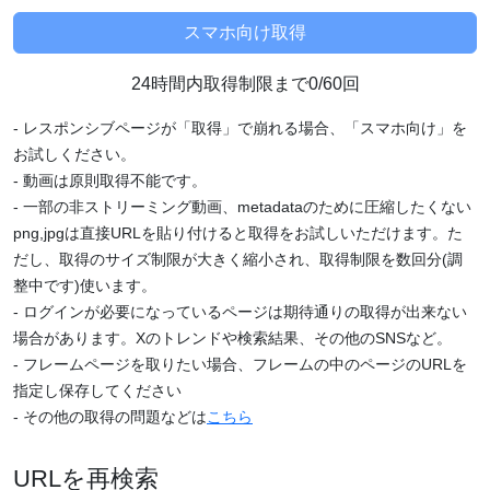
24時間内取得制限まで0/60回
- レスポンシブページが「取得」で崩れる場合、「スマホ向け」を
お試しください。
- 動画は原則取得不能です。
- 一部の非ストリーミング動画、metadataのために圧縮したくない
png,jpgは直接URLを貼り付けると取得をお試しいただけます。た
だし、取得のサイズ制限が大きく縮小され、取得制限を数回分(調
整中です)使います。
- ログインが必要になっているページは期待通りの取得が出来ない
場合があります。Xのトレンドや検索結果、その他のSNSなど。
- フレームページを取りたい場合、フレームの中のページのURLを
指定し保存してください
- その他の取得の問題などは
こちら
URLを再検索