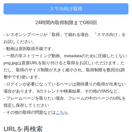
24時間内取得制限まで0/60回
- レスポンシブページが「取得」で崩れる場合、「スマホ向け」を
お試しください。
- 動画は原則取得不能です。
- 一部の非ストリーミング動画、metadataのために圧縮したくない
png,jpgは直接URLを貼り付けると取得をお試しいただけます。た
だし、取得のサイズ制限が大きく縮小され、取得制限を数回分(調
整中です)使います。
- ログインが必要になっているページは期待通りの取得が出来ない
場合があります。Xのトレンドや検索結果、その他のSNSなど。
- フレームページを取りたい場合、フレームの中のページのURLを
指定し保存してください
- その他の取得の問題などは
こちら
URLを再検索