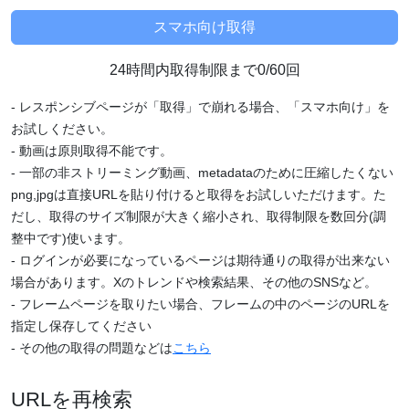
24時間内取得制限まで0/60回
- レスポンシブページが「取得」で崩れる場合、「スマホ向け」を
お試しください。
- 動画は原則取得不能です。
- 一部の非ストリーミング動画、metadataのために圧縮したくない
png,jpgは直接URLを貼り付けると取得をお試しいただけます。た
だし、取得のサイズ制限が大きく縮小され、取得制限を数回分(調
整中です)使います。
- ログインが必要になっているページは期待通りの取得が出来ない
場合があります。Xのトレンドや検索結果、その他のSNSなど。
- フレームページを取りたい場合、フレームの中のページのURLを
指定し保存してください
- その他の取得の問題などは
こちら
URLを再検索