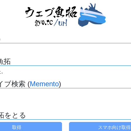
)
魚拓
た。
ブ検索 (
Memento
)
拓をとる