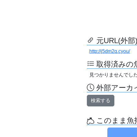
元URL(外部
http://j5dm2q.cyou/
取得済みの
見つかりませんでし
外部アーカイ
検索する
このまま魚