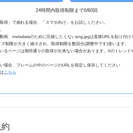
24時間内取得制限まで0/60回
「取得」で崩れる場合、「スマホ向け」をお試しください。
す。
動画、metadataのために圧縮したくないpng,jpgは直接URLを貼り
ズ制限が大きく縮小され、取得制限を数回分(調整中です)使います。
ているページは期待通りの取得が出来ない場合があります。Xのトレンド
たい場合、フレームの中のページのURLを指定し保存してください
どは
こちら
規約