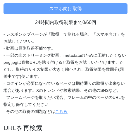
24時間内取得制限まで0/60回
- レスポンシブページが「取得」で崩れる場合、「スマホ向け」を
お試しください。
- 動画は原則取得不能です。
- 一部の非ストリーミング動画、metadataのために圧縮したくない
png,jpgは直接URLを貼り付けると取得をお試しいただけます。た
だし、取得のサイズ制限が大きく縮小され、取得制限を数回分(調
整中です)使います。
- ログインが必要になっているページは期待通りの取得が出来ない
場合があります。Xのトレンドや検索結果、その他のSNSなど。
- フレームページを取りたい場合、フレームの中のページのURLを
指定し保存してください
- その他の取得の問題などは
こちら
URLを再検索