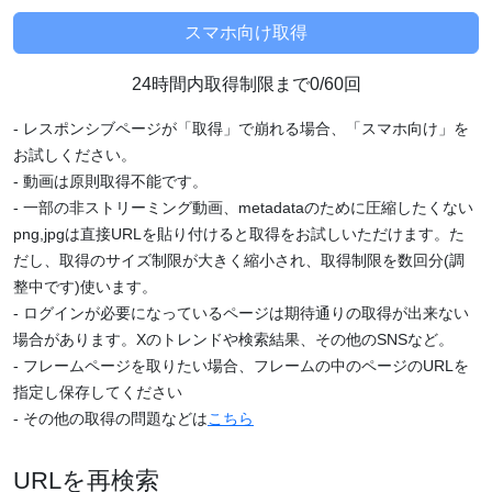
24時間内取得制限まで0/60回
- レスポンシブページが「取得」で崩れる場合、「スマホ向け」を
お試しください。
- 動画は原則取得不能です。
- 一部の非ストリーミング動画、metadataのために圧縮したくない
png,jpgは直接URLを貼り付けると取得をお試しいただけます。た
だし、取得のサイズ制限が大きく縮小され、取得制限を数回分(調
整中です)使います。
- ログインが必要になっているページは期待通りの取得が出来ない
場合があります。Xのトレンドや検索結果、その他のSNSなど。
- フレームページを取りたい場合、フレームの中のページのURLを
指定し保存してください
- その他の取得の問題などは
こちら
URLを再検索