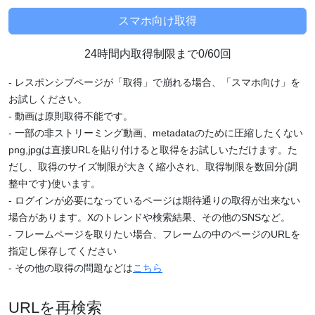
24時間内取得制限まで0/60回
- レスポンシブページが「取得」で崩れる場合、「スマホ向け」を
お試しください。
- 動画は原則取得不能です。
- 一部の非ストリーミング動画、metadataのために圧縮したくない
png,jpgは直接URLを貼り付けると取得をお試しいただけます。た
だし、取得のサイズ制限が大きく縮小され、取得制限を数回分(調
整中です)使います。
- ログインが必要になっているページは期待通りの取得が出来ない
場合があります。Xのトレンドや検索結果、その他のSNSなど。
- フレームページを取りたい場合、フレームの中のページのURLを
指定し保存してください
- その他の取得の問題などは
こちら
URLを再検索