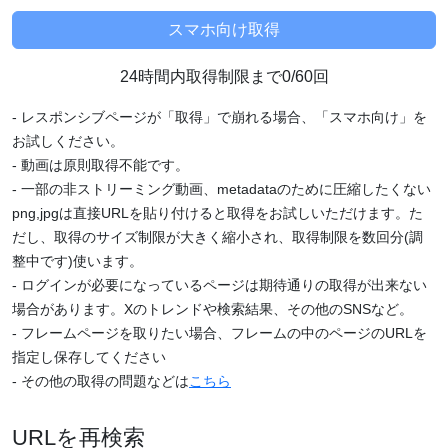
24時間内取得制限まで0/60回
- レスポンシブページが「取得」で崩れる場合、「スマホ向け」を
お試しください。
- 動画は原則取得不能です。
- 一部の非ストリーミング動画、metadataのために圧縮したくない
png,jpgは直接URLを貼り付けると取得をお試しいただけます。た
だし、取得のサイズ制限が大きく縮小され、取得制限を数回分(調
整中です)使います。
- ログインが必要になっているページは期待通りの取得が出来ない
場合があります。Xのトレンドや検索結果、その他のSNSなど。
- フレームページを取りたい場合、フレームの中のページのURLを
指定し保存してください
- その他の取得の問題などは
こちら
URLを再検索