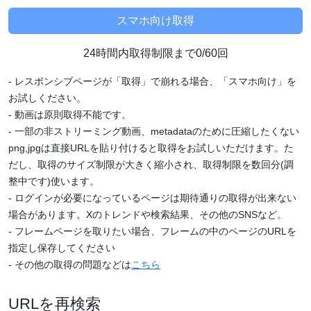
24時間内取得制限まで0/60回
- レスポンシブページが「取得」で崩れる場合、「スマホ向け」を
お試しください。
- 動画は原則取得不能です。
- 一部の非ストリーミング動画、metadataのために圧縮したくない
png,jpgは直接URLを貼り付けると取得をお試しいただけます。た
だし、取得のサイズ制限が大きく縮小され、取得制限を数回分(調
整中です)使います。
- ログインが必要になっているページは期待通りの取得が出来ない
場合があります。Xのトレンドや検索結果、その他のSNSなど。
- フレームページを取りたい場合、フレームの中のページのURLを
指定し保存してください
- その他の取得の問題などは
こちら
URLを再検索