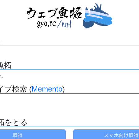
)
魚拓
た。
ブ検索 (
Memento
)
拓をとる