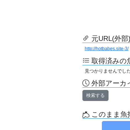
元URL(外部
http://hotbabes.site-3/
取得済みの
見つかりませんでし
外部アーカイ
検索する
このまま魚