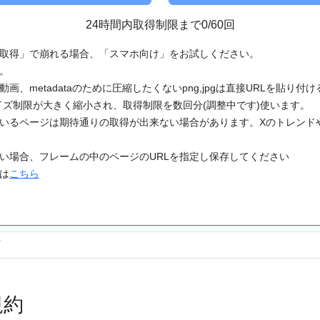
24時間内取得制限まで0/60回
「取得」で崩れる場合、「スマホ向け」をお試しください。
す。
動画、metadataのために圧縮したくないpng,jpgは直接URLを貼り
ズ制限が大きく縮小され、取得制限を数回分(調整中です)使います。
ているページは期待通りの取得が出来ない場合があります。Xのトレンド
たい場合、フレームの中のページのURLを指定し保存してください
どは
こちら
規約