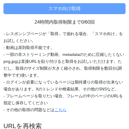
24時間内取得制限まで0/60回
- レスポンシブページが「取得」で崩れる場合、「スマホ向け」を
お試しください。
- 動画は原則取得不能です。
- 一部の非ストリーミング動画、metadataのために圧縮したくない
png,jpgは直接URLを貼り付けると取得をお試しいただけます。た
だし、取得のサイズ制限が大きく縮小され、取得制限を数回分(調
整中です)使います。
- ログインが必要になっているページは期待通りの取得が出来ない
場合があります。Xのトレンドや検索結果、その他のSNSなど。
- フレームページを取りたい場合、フレームの中のページのURLを
指定し保存してください
- その他の取得の問題などは
こちら
URLを再検索