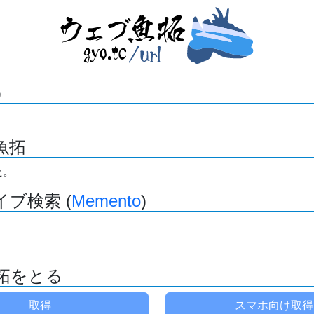
)
魚拓
た。
ブ検索 (
Memento
)
拓をとる