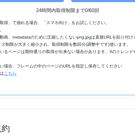
24時間内取得制限まで0/60回
「取得」で崩れる場合、「スマホ向け」をお試しください。
す。
動画、metadataのために圧縮したくないpng,jpgは直接URLを貼り
ズ制限が大きく縮小され、取得制限を数回分(調整中です)使います。
ているページは期待通りの取得が出来ない場合があります。Xのトレンド
たい場合、フレームの中のページのURLを指定し保存してください
どは
こちら
規約