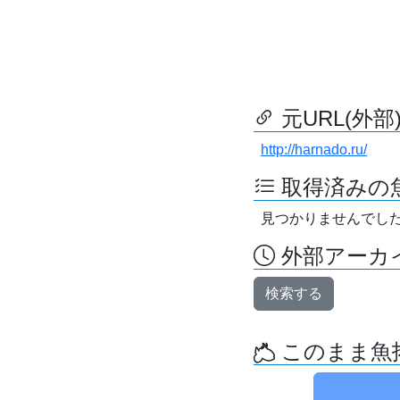
元URL(外部
http://harnado.ru/
取得済みの
見つかりませんでし
外部アーカイ
検索する
このまま魚