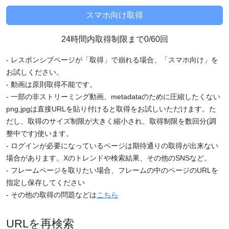
24時間内取得制限まで0/60回
- レスポンシブページが「取得」で崩れる場合、「スマホ向け」を
お試しください。
- 動画は原則取得不能です。
- 一部の非ストリーミング動画、metadataのために圧縮したくない
png,jpgは直接URLを貼り付けると取得をお試しいただけます。た
だし、取得のサイズ制限が大きく縮小され、取得制限を数回分(調
整中です)使います。
- ログインが必要になっているページは期待通りの取得が出来ない
場合があります。Xのトレンドや検索結果、その他のSNSなど。
- フレームページを取りたい場合、フレームの中のページのURLを
指定し保存してください
- その他の取得の問題などは
こちら
URLを再検索