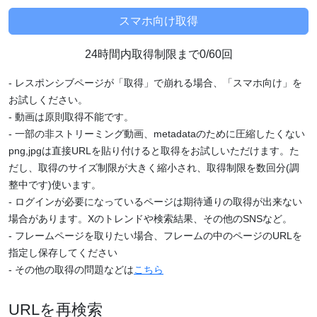
24時間内取得制限まで0/60回
- レスポンシブページが「取得」で崩れる場合、「スマホ向け」を
お試しください。
- 動画は原則取得不能です。
- 一部の非ストリーミング動画、metadataのために圧縮したくない
png,jpgは直接URLを貼り付けると取得をお試しいただけます。た
だし、取得のサイズ制限が大きく縮小され、取得制限を数回分(調
整中です)使います。
- ログインが必要になっているページは期待通りの取得が出来ない
場合があります。Xのトレンドや検索結果、その他のSNSなど。
- フレームページを取りたい場合、フレームの中のページのURLを
指定し保存してください
- その他の取得の問題などは
こちら
URLを再検索