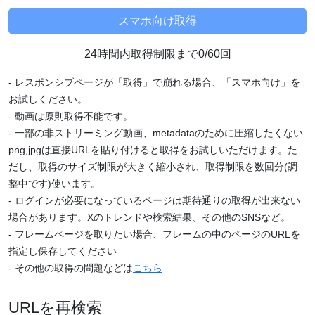
24時間内取得制限まで0/60回
- レスポンシブページが「取得」で崩れる場合、「スマホ向け」を
お試しください。
- 動画は原則取得不能です。
- 一部の非ストリーミング動画、metadataのために圧縮したくない
png,jpgは直接URLを貼り付けると取得をお試しいただけます。た
だし、取得のサイズ制限が大きく縮小され、取得制限を数回分(調
整中です)使います。
- ログインが必要になっているページは期待通りの取得が出来ない
場合があります。Xのトレンドや検索結果、その他のSNSなど。
- フレームページを取りたい場合、フレームの中のページのURLを
指定し保存してください
- その他の取得の問題などは
こちら
URLを再検索