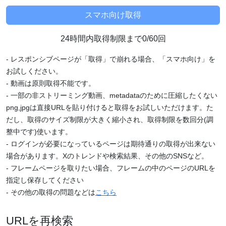
24時間内取得制限まで0/60回
- レスポンシブページが「取得」で崩れる場合、「スマホ向け」を
お試しください。
- 動画は原則取得不能です。
- 一部の非ストリーミング動画、metadataのために圧縮したくない
png,jpgは直接URLを貼り付けると取得をお試しいただけます。た
だし、取得のサイズ制限が大きく縮小され、取得制限を数回分(調
整中です)使います。
- ログインが必要になっているページは期待通りの取得が出来ない
場合があります。Xのトレンドや検索結果、その他のSNSなど。
- フレームページを取りたい場合、フレームの中のページのURLを
指定し保存してください
- その他の取得の問題などは
こちら
URLを再検索